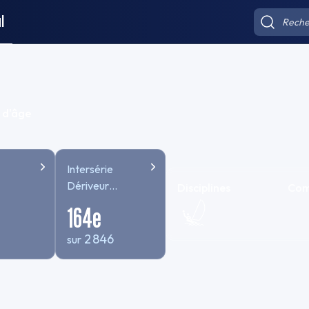
l
 d'âge
Intersérie
Dériveur
Disciplines
Com
TEMPS
164
e
COMPENSE
2 846
sur