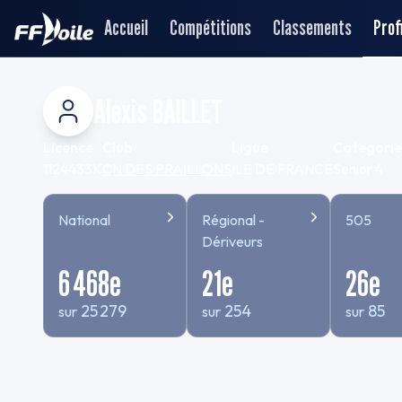
Accueil
Compétitions
Classements
Profi
Alexis BAILLET
Licence
Club
Ligue
Categorie
1124433K
CN DES PRAILLONS
ILE DE FRANCE
Senior 4
National
Régional -
505
Dériveurs
6 468
e
21
e
26
e
25 279
254
85
sur
sur
sur