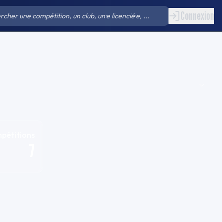
Connexion
pétitions
7