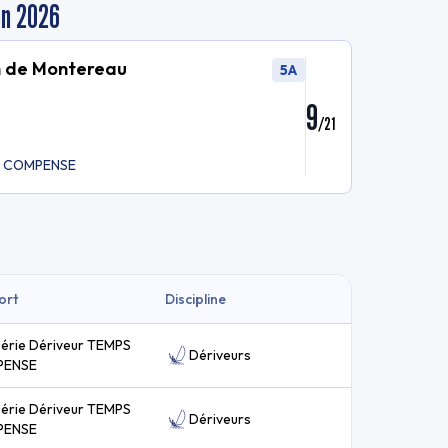
en 2026
n de Montereau
5A
9
/
21
PS COMPENSE
ort
Discipline
série Dériveur TEMPS
Dériveurs
PENSE
série Dériveur TEMPS
Dériveurs
PENSE