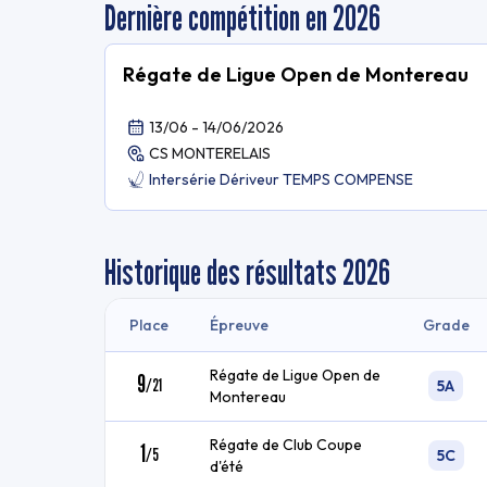
Dernière compétition en 2026
Régate de Ligue Open de Montereau
13/06 - 14/06/2026
CS MONTERELAIS
Intersérie Dériveur TEMPS COMPENSE
Historique des résultats
2026
Place
Épreuve
Grade
Régate de Ligue Open de
9
/
21
5A
Montereau
Régate de Club Coupe
1
/
5
5C
d'été