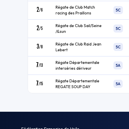
Régate de Club Match
2
/
6
5C
racing des Praillons
Régate de Club Sail/Seine
2
/
5
5C
/&sun
Régate de Club Raid Jean
3
/
8
5C
Lebert
Régate Départementale
7
/
13
5A
interséries dériveur
Régate Départementale
7
/
15
5A
REGATE SOUP DAY