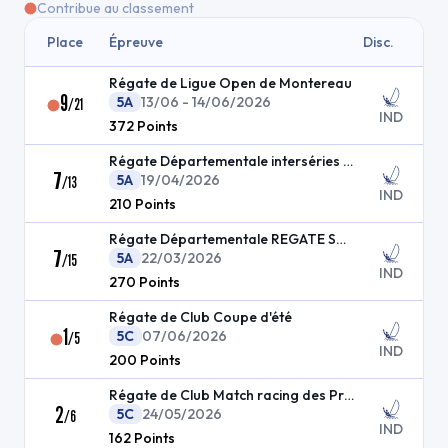
Contribue au classement
Place
Épreuve
Disc.
Régate de Ligue Open de Montereau
9
5A
13/06 - 14/06/2026
/
21
IND
372
Points
Régate Départementale interséries dériveur
7
5A
19/04/2026
/
13
IND
210
Points
Régate Départementale REGATE SOUP DAY
7
5A
22/03/2026
/
15
IND
270
Points
Régate de Club Coupe d'été
1
5C
07/06/2026
/
5
IND
200
Points
Régate de Club Match racing des Praillons
2
5C
24/05/2026
/
6
IND
162
Points