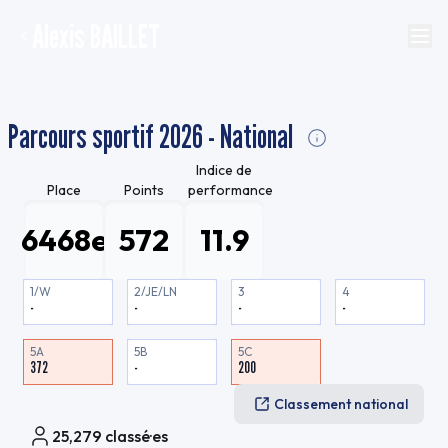
Alexis BAILLET
Parcours sportif 2026 - National
Indice de
Place
Points
performance
6468e
572
11.9
1/W
2/JE/LN
3
4
-
-
-
-
5A
5B
5C
372
-
200
Classement national
25,279
classé·es