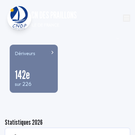
CN DES PRAILLONS
ILE DE FRANCE
Dériveurs
142
e
226
sur
Statistiques
2026