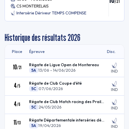
/
21
CS MONTERELAIS
Intersérie Dériveur TEMPS COMPENSE
Historique des résultats
2026
Place
Épreuve
Disc.
Régate de Ligue Open de Montereau
10
/
21
5A
13/06 - 14/06/2026
IND
Régate de Club Coupe d'été
4
/
5
5C
07/06/2026
IND
Régate de Club Match racing des Praillons
4
/
6
5C
24/05/2026
IND
Régate Départementale interséries dériveur
11
/
13
5A
19/04/2026
IND