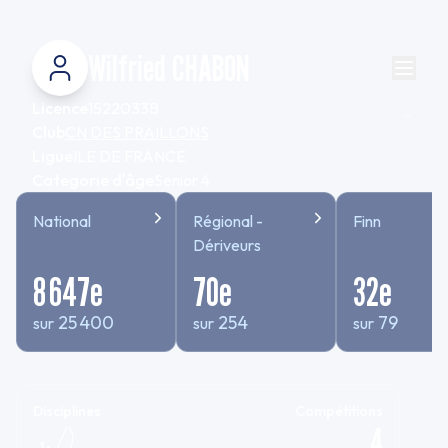
Wilfried CHABON
Licence
1522033B
Club
CN DES PRAILLONS
Ligue
ILE DE FRANCE
Categorie d'âge
Senior 4
National
Régional -
Finn
Dériveurs
8 647
e
70
e
32
e
25 400
254
79
sur
sur
sur
Disciplines
Compétitions
4