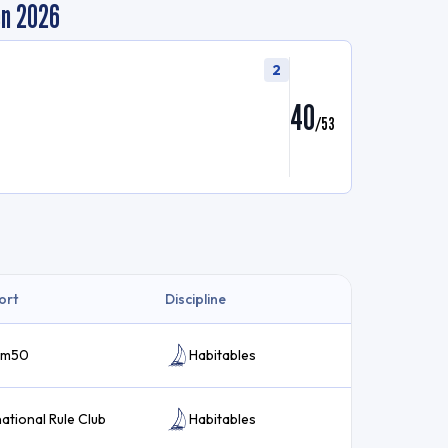
en 2026
2
40
/
53
ort
Discipline
 6m50
Habitables
national Rule Club
Habitables