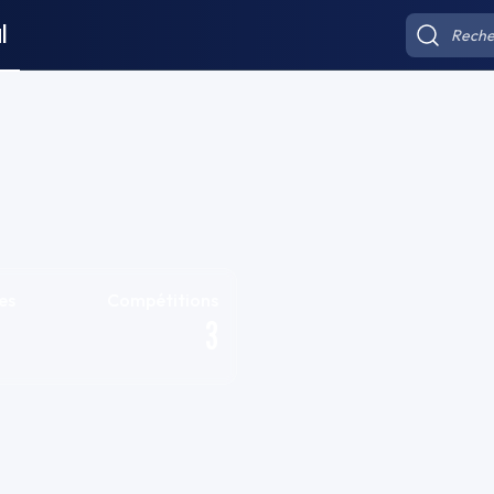
l
es
Compétitions
3