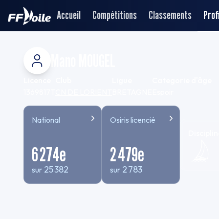
Accueil
Compétitions
Classements
Profi
Mano MOUGEL
Licence
Club
Ligue
Categorie d'âge
1369817T
CN DE LORIENT
BRETAGNE
Espoir
National
Osiris licencié
Disciplin
6 274
e
2 479
e
25 382
2 783
sur
sur