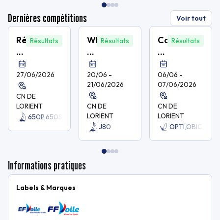
Dernières compétitions
Voir tout
Régate
WLS
Coupe
Résultats
Résultats
Résultats
-
Trophy
de
Le
2026
Bretagne
Tour
/
des
27/06/2026
20/06 -
06/06 -
21/06/2026
07/06/2026
de
Lorient
clubs
CN DE
Groix
LORIENT
CN DE
CN DE
-
LORIENT
LORIENT
650P,
650S,
IRC,
M2K,
OSIR
JCH
Lorient
J80
OPTI,
OBIC,
LAS4
Océans
Informations pratiques
Labels & Marques