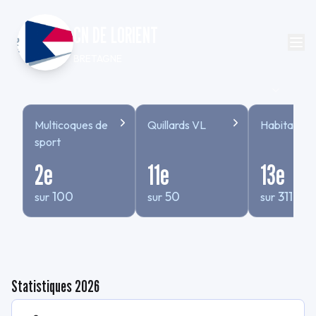
CN DE LORIENT
BRETAGNE
Multicoques de
Quillards VL
Habitables
sport
2
e
11
e
13
e
100
50
311
sur
sur
sur
Statistiques
2026