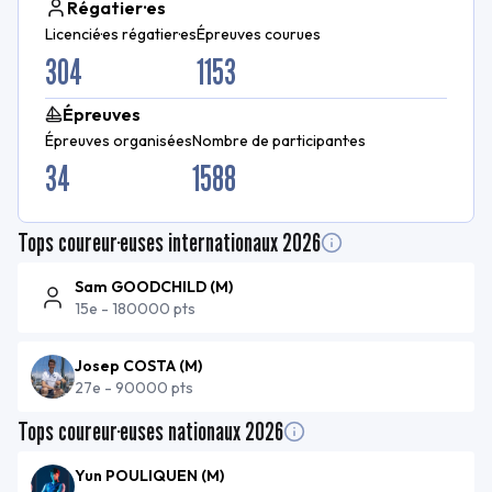
Régatier·es
Licencié·es régatier·es
Épreuves courues
304
1153
Épreuves
Épreuves organisées
Nombre de participant·es
34
1588
Tops coureur·euses internationaux
2026
Sam GOODCHILD
(
M
)
15e
-
180000 pts
Josep COSTA
(
M
)
27e
-
90000 pts
Tops coureur·euses nationaux
2026
Yun POULIQUEN
(
M
)