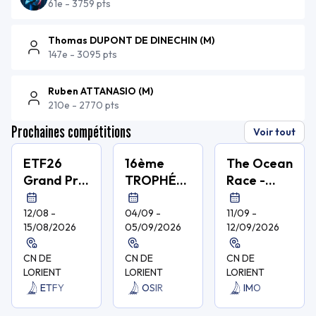
61e
-
3759 pts
Thomas DUPONT DE DINECHIN
(
M
)
147e
-
3095 pts
Ruben ATTANASIO
(
M
)
210e
-
2770 pts
Prochaines compétitions
Voir tout
ETF26
16ème
The Ocean
Grand Prix
TROPHÉE
Race -
de Lorient
MER DU
Runs
CLUB 41
12/08 -
04/09 -
11/09 -
15/08/2026
05/09/2026
12/09/2026
CN DE
CN DE
CN DE
LORIENT
LORIENT
LORIENT
ETFY
OSIR
IMO