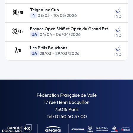
Teignouse Cup
60
/
79
4
08/05 - 10/05/2026
IND
France Open Skiff et Open du Grand Est
32
/
45
5A
04/04 - 06/04/2026
IND
Les P'tits Bouchons
7
/
9
5A
28/03 - 29/03/2026
IND
Fédération Française de Voile
17 rue Henri Bocquillon
75015 Paris
Tel : 01 40 60 37 00