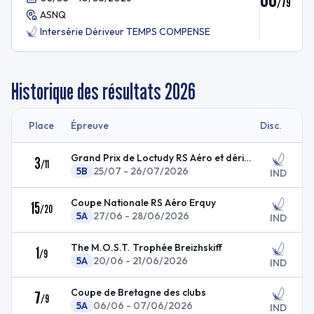
/
79
ASNQ
Intersérie Dériveur TEMPS COMPENSE
Historique des résultats
2026
Place
Épreuve
Disc.
Grand Prix de Loctudy RS Aéro et dériveurs solo
3
/
11
5B
25/07 - 26/07/2026
IND
Coupe Nationale RS Aéro Erquy
15
/
20
5A
27/06 - 28/06/2026
IND
The M.O.S.T. Trophée Breizhskiff
1
/
9
5A
20/06 - 21/06/2026
IND
Coupe de Bretagne des clubs
7
/
9
5A
06/06 - 07/06/2026
IND