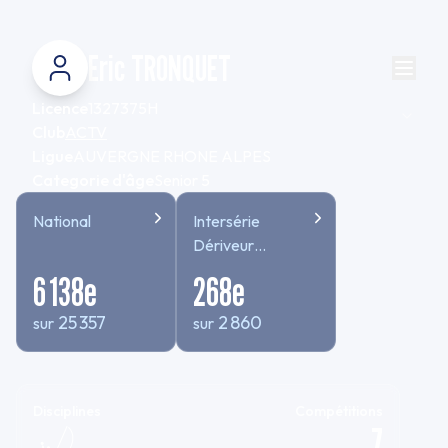
Eric TRONQUET
Licence
1327375H
Club
ACTV
Ligue
AUVERGNE RHONE ALPES
Categorie d'âge
Senior 5
National
Intersérie
Dériveur
TEMPS
6 138
e
268
e
COMPENSE
25 357
2 860
sur
sur
Disciplines
Compétitions
7