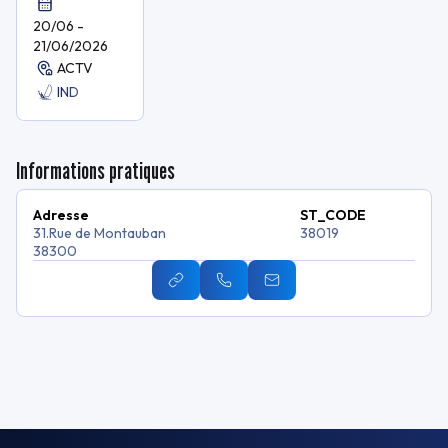
Trophée
Breizhskiff
20/06 -
21/06/2026
ACTV
IND
Informations pratiques
Adresse
ST_CODE
31.Rue de Montauban
38019
38300