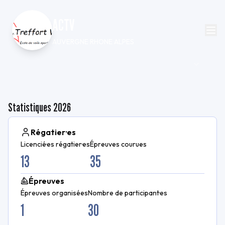
ACTV
AUVERGNE RHONE ALPES
Statistiques
2026
Régatier·es
Licencié·es régatier·es
Épreuves courues
13
35
Épreuves
Épreuves organisées
Nombre de participant·es
1
30