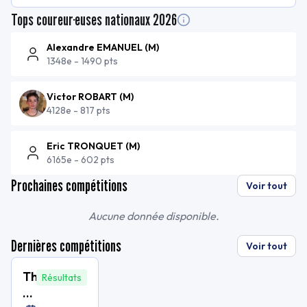
Tops coureur·euses nationaux
2026
Alexandre EMANUEL
(
M
)
1348e
-
1490 pts
Victor ROBART
(
M
)
4128e
-
817 pts
Eric TRONQUET
(
M
)
6165e
-
602 pts
Prochaines compétitions
Voir tout
Aucune donnée disponible.
Dernières compétitions
Voir tout
The
Résultats
M.O.S.T.