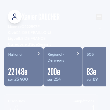
Xavier GAUCHER
Licence
0422597F
Club
CN DES PRAILLONS
Ligue
ILE DE FRANCE
Categorie d'âge
Senior 5
National
Régional -
505
Dériveurs
22 148
e
200
e
83
e
25 400
254
89
sur
sur
sur
Disciplines
Compétitions
1