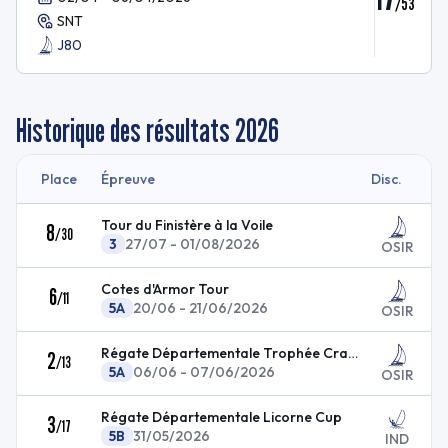
/
53
SNT
J80
Historique des résultats
2026
Place
Épreuve
Disc.
Tour du Finistère à la Voile
8
/
30
3
27/07 - 01/08/2026
OSIR
Cotes d'Armor Tour
6
/
11
5A
20/06 - 21/06/2026
OSIR
Régate Départementale Trophée Cras Nautique
2
/
13
5A
06/06 - 07/06/2026
OSIR
Régate Départementale Licorne Cup
3
/
17
5B
31/05/2026
IND