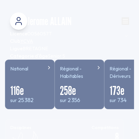
Jerome ALLAIN
Licence
0056057T
Club
YCVA
Ligue
BRETAGNE
Categorie d'âge
Senior 5
National
Régional -
Régional -
Habitables
Dériveurs
116
e
258
e
173
e
25 382
2 356
734
sur
sur
sur
Disciplines
Compétitions
8