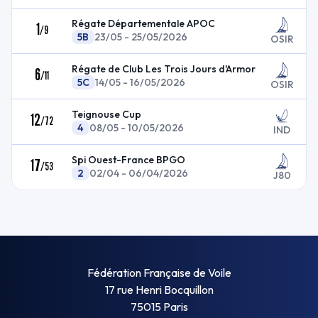
Régate Départementale APOC
1
/
9
5B
23/05 - 25/05/2026
OSIR
Régate de Club Les Trois Jours d'Armor
6
/
11
5C
14/05 - 16/05/2026
OSIR
Teignouse Cup
12
/
72
4
08/05 - 10/05/2026
IND
Spi Ouest-France BPGO
17
/
53
2
02/04 - 06/04/2026
J80
Fédération Française de Voile
17 rue Henri Bocquillon
75015 Paris