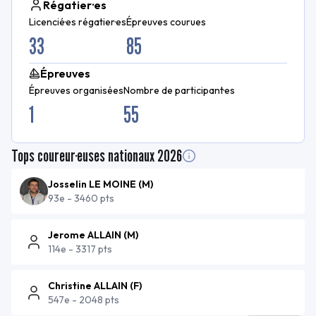
Régatier·es
Licencié·es régatier·es
Épreuves courues
33
85
Épreuves
Épreuves organisées
Nombre de participant·es
1
55
Tops coureur·euses nationaux
2026
Josselin LE MOINE
(
M
)
93e
-
3460 pts
Jerome ALLAIN
(
M
)
114e
-
3317 pts
Christine ALLAIN
(
F
)
547e
-
2048 pts