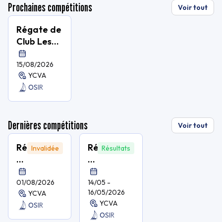
Prochaines compétitions
Voir tout
Régate de
Club Les
40 Milles
15/08/2026
YCVA
OSIR
Dernières compétitions
Voir tout
Régate
Régate
Invalidée
Résultats
de
de
Club
Club
Les
Les
01/08/2026
14/05 -
16/05/2026
YCVA
40
Trois
YCVA
OSIR
Milles
Jours
OSIR
d'Armor