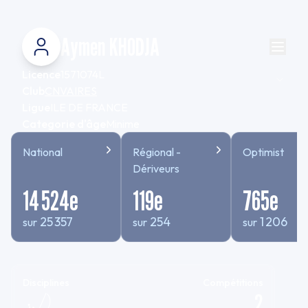
Aymen KHODJA
Licence
1571074L
Club
CNVAIRES
Ligue
ILE DE FRANCE
Categorie d'âge
Minime
National
Régional -
Optimist
Dériveurs
14 524
e
119
e
765
e
25 357
254
1 206
sur
sur
sur
Disciplines
Compétitions
2