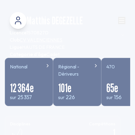
Matthis DEGEZELLE
Licence
1570827D
Club
CV VALENCIENNES
Ligue
HAUTS DE FRANCE
Categorie d'âge
Cadet
National
Régional -
470
Dériveurs
12 364
e
101
e
65
e
25 357
226
156
sur
sur
sur
Disciplines
Compétitions
1