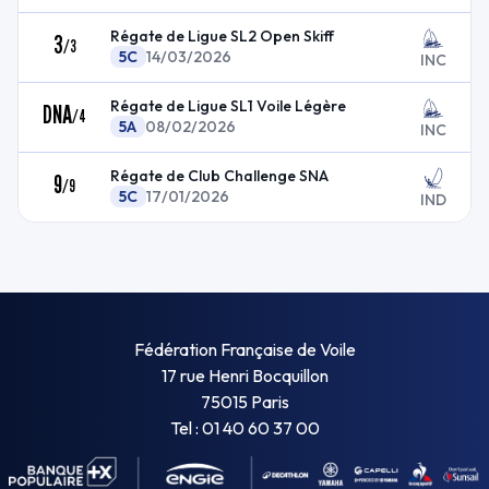
Régate de Ligue SL2 Open Skiff
3
/
3
5C
14/03/2026
INC
Régate de Ligue SL1 Voile Légère
DNA
/
4
5A
08/02/2026
INC
Régate de Club Challenge SNA
9
/
9
5C
17/01/2026
IND
Fédération Française de Voile
17 rue Henri Bocquillon
75015 Paris
Tel : 01 40 60 37 00