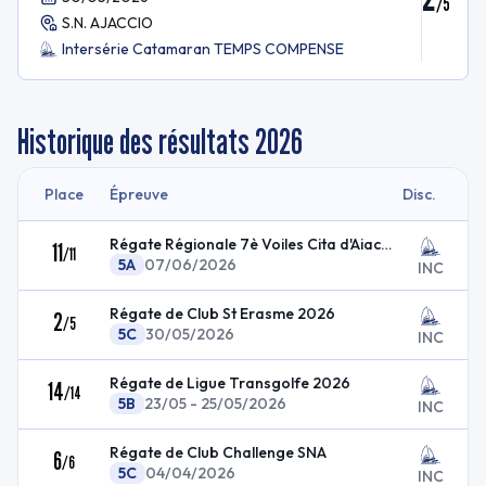
/
5
S.N. AJACCIO
Intersérie Catamaran TEMPS COMPENSE
Historique des résultats
2026
Place
Épreuve
Disc.
Régate Régionale 7è Voiles Cita d'Aiacciu
11
/
11
5A
07/06/2026
INC
Régate de Club St Erasme 2026
2
/
5
5C
30/05/2026
INC
Régate de Ligue Transgolfe 2026
14
/
14
5B
23/05 - 25/05/2026
INC
Régate de Club Challenge SNA
6
/
6
5C
04/04/2026
INC