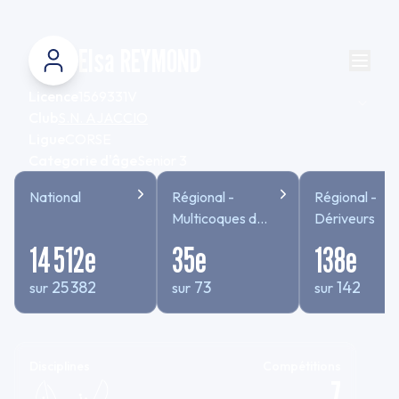
Elsa REYMOND
Licence
1569331V
Club
S.N. AJACCIO
Ligue
CORSE
Categorie d'âge
Senior 3
National
Régional -
Régional -
Multicoques de
Dériveurs
sport
14 512
e
35
e
138
e
25 382
73
142
sur
sur
sur
Disciplines
Compétitions
7