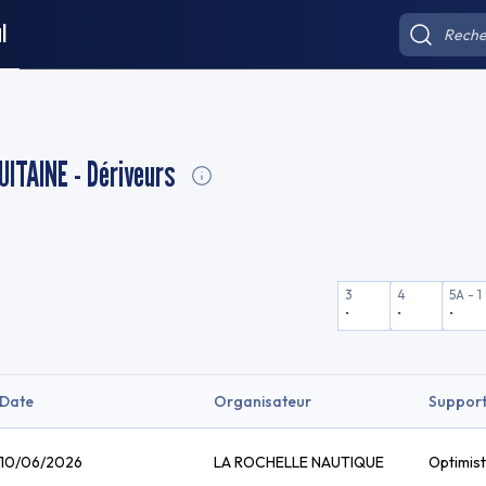
l
ITAINE - Dériveurs
3
4
5A - 1
-
-
-
Date
Organisateur
Suppor
10/06/2026
LA ROCHELLE NAUTIQUE
Optimist