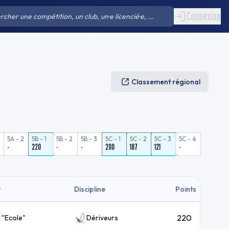
Connexion
Classement régional
5A - 2
5B - 1
5B - 2
5B - 3
5C - 1
5C - 2
5C - 3
5C - 4
-
220
-
-
200
187
121
-
t
Discipline
Points
220
 "Ecole"
Dériveurs