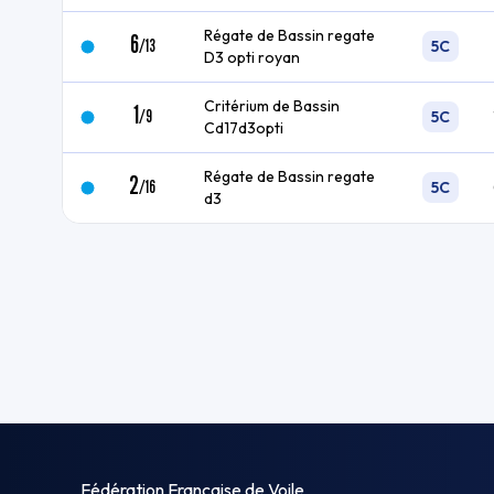
Régate de Bassin regate
6
/
13
5C
D3 opti royan
Critérium de Bassin
1
/
9
5C
Cd17d3opti
Régate de Bassin regate
2
/
16
5C
d3
Fédération Française de Voile