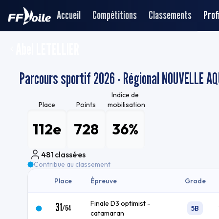
Accueil
Compétitions
Classements
Profi
Abel LETELLIER
Parcours sportif 2026 - Régional NOUVELLE AQU
Indice de
Place
Points
mobilisation
112e
728
36%
481
classé·es
Contribue au classement
Place
Épreuve
Grade
Finale D3 optimist -
31
/
64
5B
catamaran