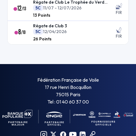
Régate de Club Le Trophée du Verdon
12
5C
11/07 - 12/07/2026
/
13
FIR
13
Points
Régate de Club 3
8
5C
12/04/2026
/
10
FIR
26
Points
Fédération Française de Voile
17 rue Henri Bocquillon
75015 Paris
Tel : 01 40 60 37 00