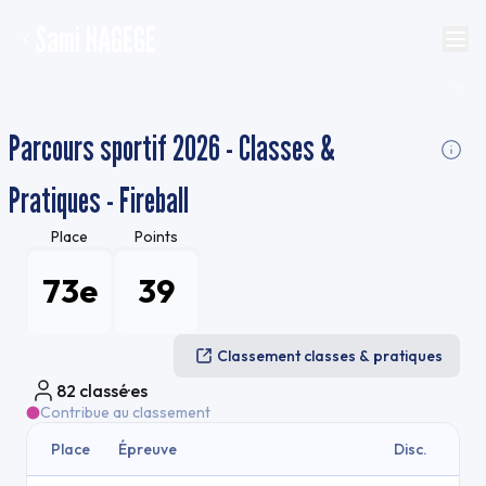
Sami HAGEGE
Parcours sportif 2026 - Classes &
Pratiques - Fireball
Place
Points
73e
39
Classement classes & pratiques
82
classé·es
Contribue au classement
Place
Épreuve
Disc.