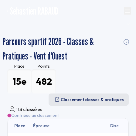
Sebastien RABAUD
Parcours sportif 2026 - Classes &
Pratiques - Vent d'Ouest
Place
Points
15e
482
Classement classes & pratiques
113
classé·es
Contribue au classement
Place
Épreuve
Disc.