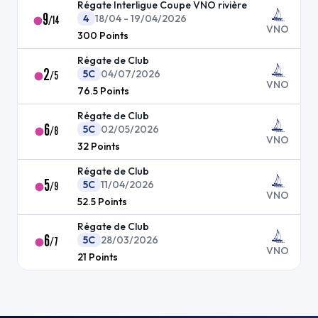
Régate Interligue Coupe VNO rivière
9
4
18/04 - 19/04/2026
/
14
VNO
300
Points
Régate de Club
2
5C
04/07/2026
/
5
VNO
76.5
Points
Régate de Club
6
5C
02/05/2026
/
8
VNO
32
Points
Régate de Club
5
5C
11/04/2026
/
9
VNO
52.5
Points
Régate de Club
6
5C
28/03/2026
/
7
VNO
21
Points