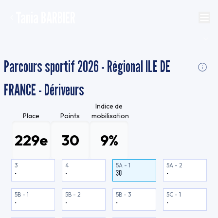
Tania BARBIER
Parcours sportif 2026 - Régional ILE DE
FRANCE - Dériveurs
Indice de
Place
Points
mobilisation
229e
30
9%
3
4
5A - 1
5A - 2
-
-
30
-
5B - 1
5B - 2
5B - 3
5C - 1
-
-
-
-