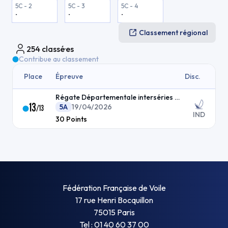
5C - 2
5C - 3
5C - 4
-
-
-
Classement régional
254
classé·es
Contribue au classement
Place
Épreuve
Disc.
Régate Départementale interséries dériveur
13
5A
19/04/2026
/
13
IND
30
Points
Fédération Française de Voile
17 rue Henri Bocquillon
75015 Paris
Tel : 01 40 60 37 00