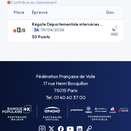
Contribue au classement
Place
Épreuve
Disc.
Régate Départementale interséries dériveur
13
5A
19/04/2026
/
13
IND
30
Points
Fédération Française de Voile
17 rue Henri Bocquillon
75015 Paris
Tel : 01 40 60 37 00