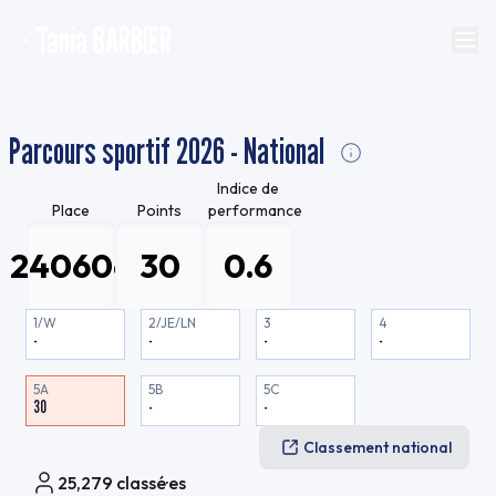
Tania BARBIER
Parcours sportif 2026 - National
Indice de
Place
Points
performance
24060e
30
0.6
1/W
2/JE/LN
3
4
-
-
-
-
5A
5B
5C
30
-
-
Classement national
25,279
classé·es