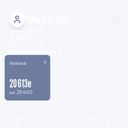
Thibaut LE GALL
Licence
1538421X
Club
INBSN
Ligue
BRETAGNE
Categorie d'âge
Senior 3
National
20 613
e
25 400
sur
Disciplines
Compétitions
2