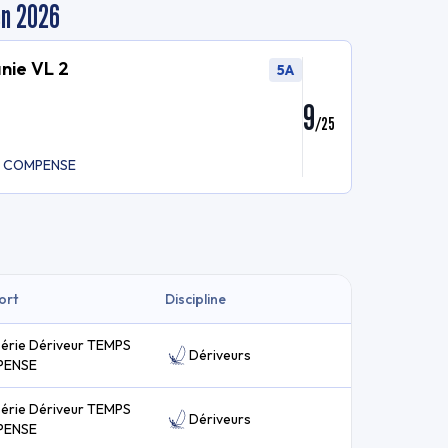
en 2026
nie VL 2
5A
9
/
25
PS COMPENSE
ort
Discipline
série Dériveur TEMPS
Dériveurs
PENSE
série Dériveur TEMPS
Dériveurs
PENSE