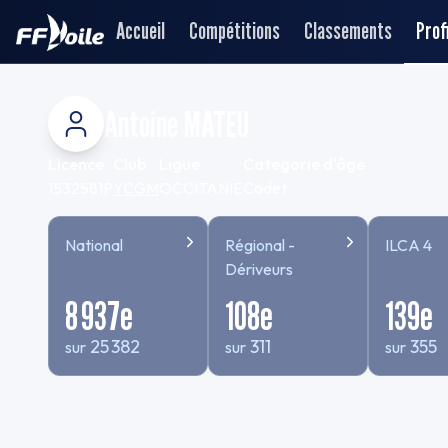
Accueil
Compétitions
Classements
Profi
Antoine MATEU
Licence
Club
Ligue
Categorie d'âge
1532581P
YCGM
OCCITANIE
Cadet
National
Régional -
ILCA 4
Dériveurs
8 937
e
108
e
139
e
25 382
311
355
sur
sur
sur