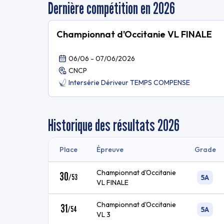
Dernière compétition en 2026
Championnat d'Occitanie VL FINALE
06/06 - 07/06/2026
CNCP
Intersérie Dériveur TEMPS COMPENSE
Historique des résultats
2026
Place
Épreuve
Grade
Championnat d'Occitanie
30
/
53
5A
VL FINALE
Championnat d'Occitanie
31
/
54
5A
VL 3