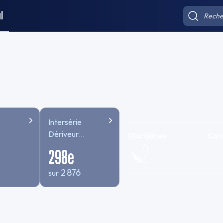
l
Intersérie
Dériveur
Disciplines
Com
TEMPS
298
e
COMPENSE
2 876
sur