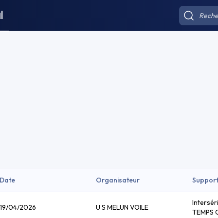
l
Date
Organisateur
Suppor
Intersér
19/04/2026
U S MELUN VOILE
TEMPS 