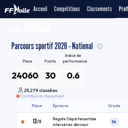
Accueil
Compétitions
Classements
Profi
Clelia ROSSIGNOL
Parcours sportif 2026 - National
Indice de
Place
Points
performance
24060e
30
0.6
25,279
classé·es
Contribue au classement
Place
Épreuve
Grade
Régate Départementale
13
/
13
5A
interséries dériveur