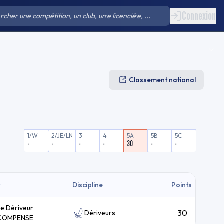
Connexion
Classement national
1/W
2/JE/LN
3
4
5A
5B
5C
-
-
-
-
30
-
-
t
Discipline
Points
ie Dériveur
30
Dériveurs
COMPENSE