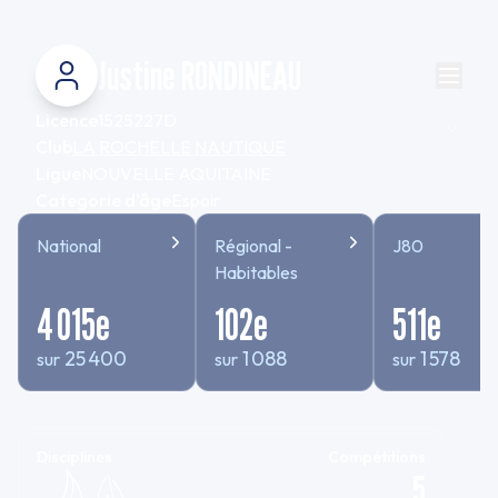
Justine RONDINEAU
Licence
1525227D
Club
LA ROCHELLE NAUTIQUE
Ligue
NOUVELLE AQUITAINE
Categorie d'âge
Espoir
National
Régional -
J80
Habitables
4 015
e
102
e
511
e
25 400
1 088
1 578
sur
sur
sur
Disciplines
Compétitions
5