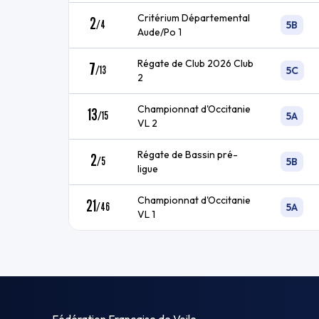
Critérium Départemental
2
/
4
5B
Aude/Po 1
Régate de Club 2026 Club
7
/
13
5C
2
Championnat d'Occitanie
13
/
15
5A
VL 2
Régate de Bassin pré-
2
/
5
5B
ligue
Championnat d'Occitanie
21
/
46
5A
VL 1