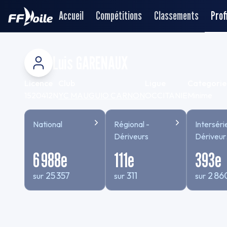
Accueil
Compétitions
Classements
Profi
Luis GARENAUX
Licence
Club
Ligue
Categorie
1520412N
YC MAUGUIO CARNON
OCCITANIE
Minime
National
Régional -
Interséri
Dériveurs
Dériveur
TEMPS
6 988
e
111
e
393
e
COMPE
25 357
311
2 86
sur
sur
sur