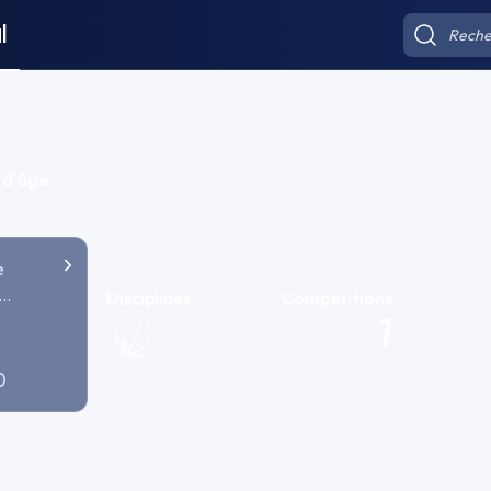
l
 d'âge
e
Disciplines
Compétitions
7
NSE
0