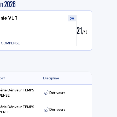
en 2026
nie VL 1
5A
21
/
46
PS COMPENSE
ort
Discipline
série Dériveur TEMPS
Dériveurs
PENSE
série Dériveur TEMPS
Dériveurs
PENSE