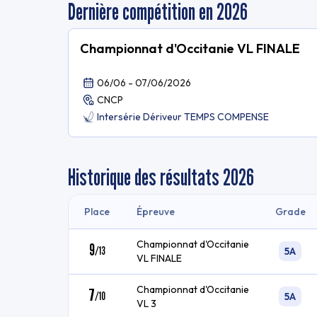
Dernière compétition en 2026
Championnat d'Occitanie VL FINALE
06/06 - 07/06/2026
CNCP
Intersérie Dériveur TEMPS COMPENSE
Historique des résultats
2026
Place
Épreuve
Grade
Championnat d'Occitanie
9
/
13
5A
VL FINALE
Championnat d'Occitanie
7
/
10
5A
VL 3