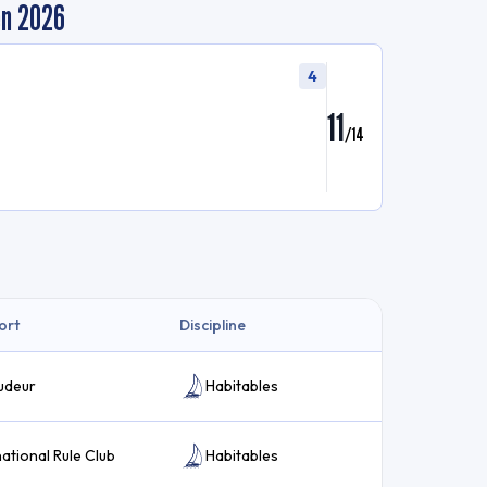
en 2026
4
11
/
14
ort
Discipline
udeur
Habitables
national Rule Club
Habitables