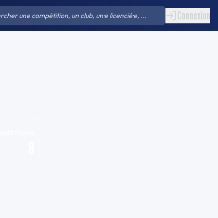
Connexion
pétitions
8