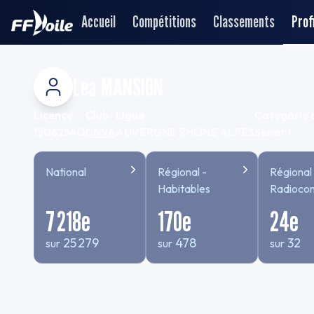
Accueil
Compétitions
Classements
Profi
Lea MANSION
Licence
Club
Ligue
Categorie 
1506254Q
CNVA
AUVERGNE RHONE ALPES
Senior 1
National
Régional -
Régional 
Habitables
Radioc
7 218
e
170
e
24
e
25 279
478
32
sur
sur
sur