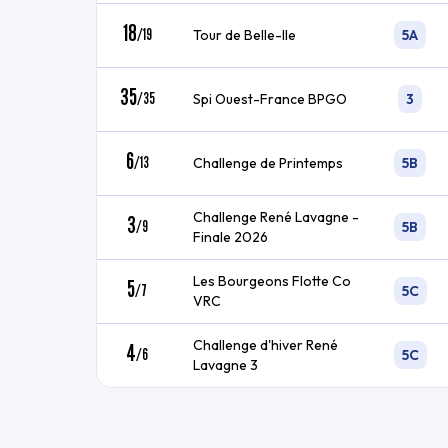
18
/
19
Tour de Belle-Ile
5A
35
/
35
Spi Ouest-France BPGO
3
6
/
13
Challenge de Printemps
5B
Challenge René Lavagne -
3
/
9
5B
Finale 2026
Les Bourgeons Flotte Co
5
/
7
5C
VRC
Challenge d'hiver René
4
/
6
5C
Lavagne 3