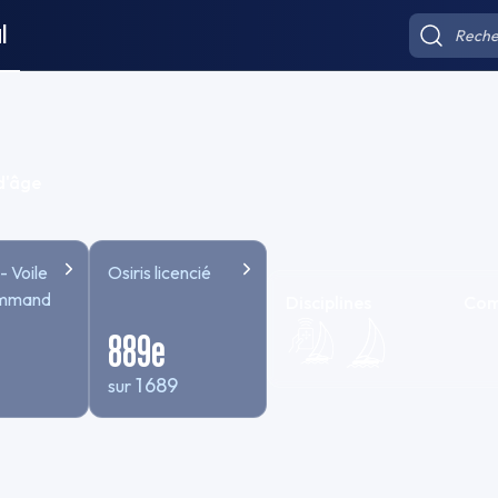
l
d'âge
- Voile
Osiris licencié
ommandée
Disciplines
Com
889
e
1 689
sur