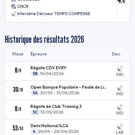
/
6
CNCR
Intersérie Dériveur TEMPS COMPENSE
Historique des résultats
2026
Place
Épreuve
Disc.
Régate CDV EVRY
8
/
11
5B
14/06/2026
IND
Open Banque Populaire - Finale de Ligue
30
/
31
5A
30/05 - 31/05/2026
IND
Régate de Club Training 3
8
/
9
5C
13/05/2026
IND
Demi National ILCA
53
/
53
4
24/04 - 26/04/2026
LAR