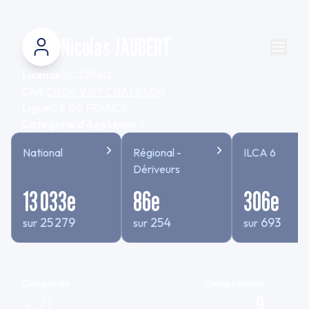
Nicolas JAUBERT
Licence
1502294Q
Club
CN DE VIRY CHATILLON
Ligue
ILE DE FRANCE
Categorie d'âge
Senior 4
National
Régional -
ILCA 6
Dériveurs
13 033
e
86
e
306
e
25 279
254
693
sur
sur
sur
Disciplines
Compétitions
9