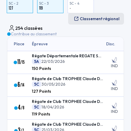
5C - 2
5C - 3
5C - 4
127
119
-
Classement régional
254
classé·es
Contribue au classement
Place
Épreuve
Disc.
Régate Départementale REGATE SOUP DAY
11
5A
22/03/2026
/
15
IND
150
Points
Régate de Club TROPHEE Claude DAYON N°3
6
5C
30/05/2026
/
14
IND
127
Points
Régate de Club TROPHEE Claude DAYON N°2
4
5C
18/04/2026
/
8
IND
119
Points
Régate de Club TROPHEE Claude DAYON N°1
3
5C
21/03/2026
/
7