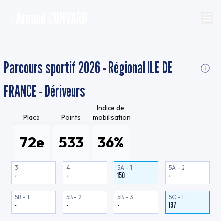
Arnaud CONVARD
Parcours sportif 2026 - Régional ILE DE
FRANCE - Dériveurs
Indice de
Place
Points
mobilisation
72e
533
36%
3
4
5A - 1
5A - 2
-
-
150
-
5B - 1
5B - 2
5B - 3
5C - 1
-
-
-
137