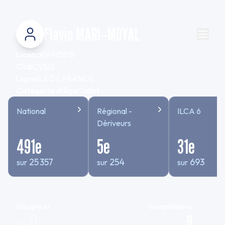
Flavio MARI--MOYAL
Licence
1491361B
Club
CVSQ
Ligue
ILE DE FRANCE
Categorie d'âge
Cadet
National
Régional -
ILCA 6
Dériveurs
491
e
5
e
31
e
25 357
254
693
sur
sur
sur
Disciplines
Compétitions
9