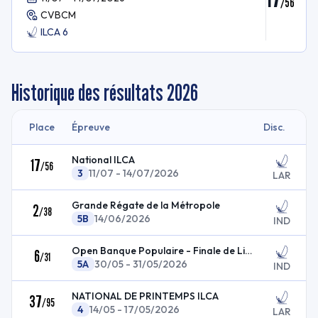
/
56
CVBCM
ILCA 6
Historique des résultats
2026
Place
Épreuve
Disc.
National ILCA
17
/
56
3
11/07 - 14/07/2026
LAR
Grande Régate de la Métropole
2
/
38
5B
14/06/2026
IND
Open Banque Populaire - Finale de Ligue
6
/
31
5A
30/05 - 31/05/2026
IND
NATIONAL DE PRINTEMPS ILCA
37
/
95
4
14/05 - 17/05/2026
LAR