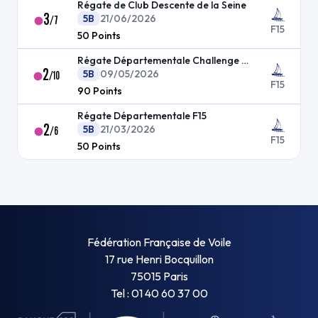
Régate de Club Descente de la Seine
3
5B
21/06/2026
/
7
F15
50
Points
Régate Départementale Challenge departemental
2
5B
09/05/2026
/
10
F15
90
Points
Régate Départementale F15
2
5B
21/03/2026
/
6
F15
50
Points
Fédération Française de Voile
17 rue Henri Bocquillon
75015 Paris
Tel : 01 40 60 37 00