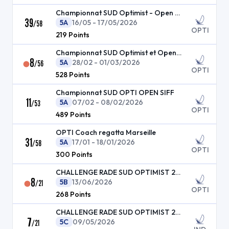
Championnat SUD Optimist - Open Skiff
39
5A
16/05 - 17/05/2026
/
58
OPTI
219
Points
Championnat SUD Optimist et Open Skiff RS FEVA dou
8
5A
28/02 - 01/03/2026
/
56
OPTI
528
Points
Championnat SUD OPTI OPEN SIFF
11
5A
07/02 - 08/02/2026
/
53
OPTI
489
Points
OPTI Coach regatta Marseille
31
5A
17/01 - 18/01/2026
/
58
OPTI
300
Points
CHALLENGE RADE SUD OPTIMIST 2026
8
5B
13/06/2026
/
21
OPTI
268
Points
CHALLENGE RADE SUD OPTIMIST 2026
7
5C
09/05/2026
/
21