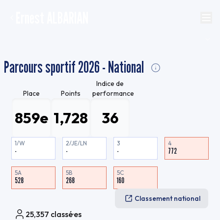
Ernest ALBARIAN
Parcours sportif 2026 - National
Indice de
Place
Points
performance
859e
1,728
36
1/W
2/JE/LN
3
4
-
-
-
772
5A
5B
5C
528
268
160
Classement national
25,357
classé·es