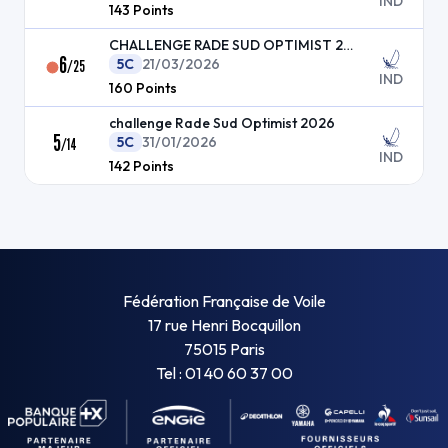
IND
143
Points
CHALLENGE RADE SUD OPTIMIST 2026
6
5C
21/03/2026
/
25
IND
160
Points
challenge Rade Sud Optimist 2026
5
5C
31/01/2026
/
14
IND
142
Points
Fédération Française de Voile
17 rue Henri Bocquillon
75015 Paris
Tel : 01 40 60 37 00