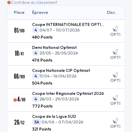
Contribue au classement
Place
Épreuve
Disc.
Coupe INTERNATIONALE ETE OPTIMIST
81
4
04/07 - 10/07/2026
/
190
OPTI
480
Points
Demi National Optimist
18
4
23/05 - 25/05/2026
/
41
OPTI
476
Points
Coupe Nationale CIP Optimist
66
4
11/04 - 16/04/2026
/
169
OPTI
504
Points
Coupe Inter Régionale Optimist 2026
4
4
28/03 - 29/03/2026
/
80
OPTI
772
Points
Coupe de la Ligue SUD
26
5A
06/06 - 07/06/2026
/
52
OPTI
321
Points