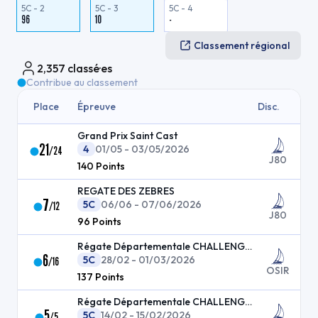
5C - 2
5C - 3
5C - 4
96
10
-
Classement régional
2,357
classé·es
Contribue au classement
Place
Épreuve
Disc.
Grand Prix Saint Cast
21
4
01/05 - 03/05/2026
/
24
J80
140
Points
REGATE DES ZEBRES
7
5C
06/06 - 07/06/2026
/
12
J80
96
Points
Régate Départementale CHALLENGE DE PRINTEMPS
6
5C
28/02 - 01/03/2026
/
16
OSIR
137
Points
Régate Départementale CHALLENGE DE PRINTEMPS
5
5C
14/02 - 15/02/2026
/
5