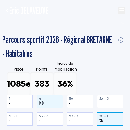
Eric DELAVEUVE
Parcours sportif 2026 - Régional BRETAGNE
- Habitables
Indice de
Place
Points
mobilisation
1085e
383
36%
3
4
5A - 1
5A - 2
-
140
-
-
5B - 1
5B - 2
5B - 3
5C - 1
-
-
-
137