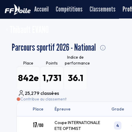
Accueil
Compétitions
Classements
Profi
Thibault EVANO
Parcours sportif 2026 - National
Indice de
Place
Points
performance
842e
1,731
36.1
25,279
classé·es
Contribue au classement
Place
Épreuve
Grade
Coupe INTERNATIONALE
17
/
190
4
ETE OPTIMIST