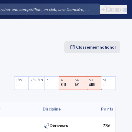
Connexion
Classement national
1/W
2/JE/LN
3
4
5A
5B
5C
-
-
-
800
531
400
-
t
Discipline
Points
736
Dériveurs