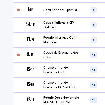
1
/
99
Demi National Optimist
4
Coupe Nationale CIP
44
/
169
4
Optimist
Régate Interligue Opti
17
/
81
4
Malouine
Coupe de Bretagne des
9
/
66
5A
clubs
Championnat de
15
/
70
5A
Bretagne OPTI
Championnat de
15
/
57
5A
Bretagne ILCA et OPTI
Régate Départementale
12
/
19
5B
REGATE DU PHARE