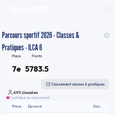
Timothee DIANOUX
Parcours sportif 2026 - Classes &
Pratiques - ILCA 6
Place
Points
7e
5783.5
Classement classes & pratiques
693
classé·es
Contribue au classement
Place
Épreuve
Disc.