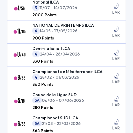
National ILCA
1
3
11/07 - 14/07/2026
/
56
LAR
2000
Points
NATIONAL DE PRINTEMPS ILCA
11
4
14/05 - 17/05/2026
/
95
LAR
900
Points
Demi-national ILCA
8
4
24/04 - 26/04/2026
/
40
LAR
830
Points
Championnat de Méditerranée ILCA
9
4
28/02 - 01/03/2026
/
56
LAR
860
Points
Coupe de la Ligue SUD
5
5A
06/06 - 07/06/2026
/
18
LAR
280
Points
Championnat SUD ILCA
6
5A
21/03 - 22/03/2026
/
55
LAR
364
Points