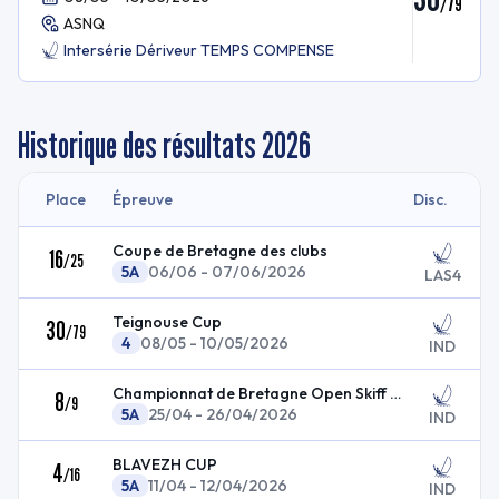
/
79
ASNQ
Intersérie Dériveur TEMPS COMPENSE
Historique des résultats
2026
Place
Épreuve
Disc.
Coupe de Bretagne des clubs
16
/
25
5A
06/06 - 07/06/2026
LAS4
Teignouse Cup
30
/
79
4
08/05 - 10/05/2026
IND
Championnat de Bretagne Open Skiff & RS Feva
8
/
9
5A
25/04 - 26/04/2026
IND
BLAVEZH CUP
4
/
16
5A
11/04 - 12/04/2026
IND