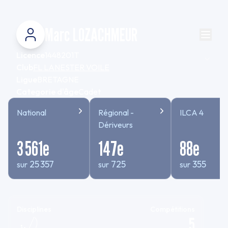
Marc LOZACHMEUR
Licence
1448201T
Club
FL LANESTER VOILE
Ligue
BRETAGNE
Categorie d'âge
Cadet
National
Régional -
ILCA 4
Dériveurs
3 561
e
147
e
88
e
25 357
725
355
sur
sur
sur
Disciplines
Compétitions
5