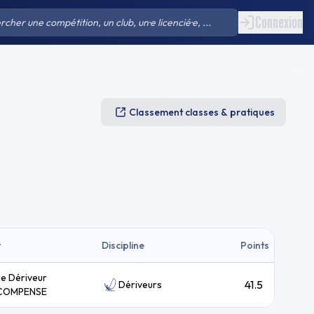
Connexion
Classement classes & pratiques
t
Discipline
Points
ie Dériveur
41.5
Dériveurs
COMPENSE