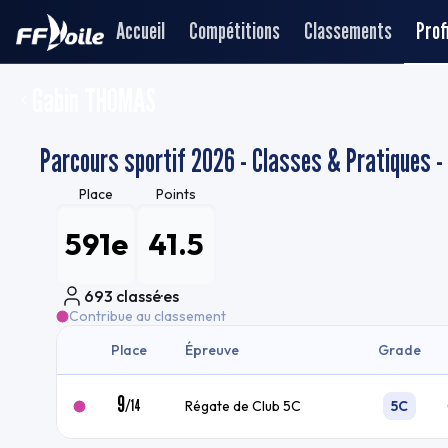
Accueil
Compétitions
Classements
Profi
Gabin THOMAS
Parcours sportif 2026 - Classes & Pratiques -
Place
Points
591e
41.5
693
classé·es
Contribue au classement
Place
Épreuve
Grade
9
/
14
Régate de Club 5C
5C