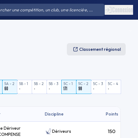
Connexion
Classement régional
5A - 2
5B - 1
5B - 2
5B - 3
5C - 1
5C - 2
5C - 3
5C - 4
60
-
-
-
171
98
-
-
t
Discipline
Points
ie Dériveur
150
Dériveurs
COMPENSE