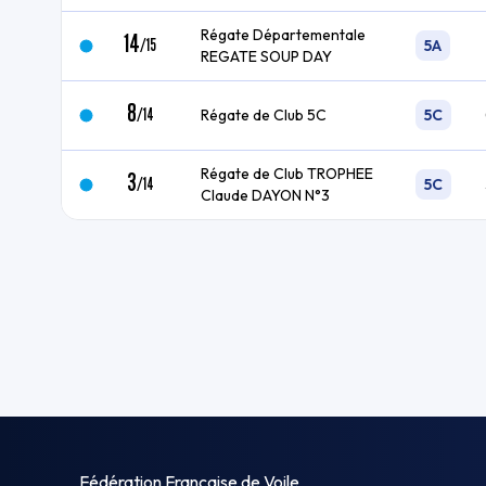
Régate Départementale
14
/
15
5A
REGATE SOUP DAY
8
/
14
Régate de Club 5C
5C
Régate de Club TROPHEE
3
/
14
5C
Claude DAYON N°3
Fédération Française de Voile