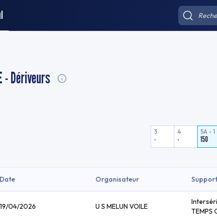
l
 - Dériveurs
3
4
5A - 1
-
-
150
Date
Organisateur
Suppor
Intersér
19/04/2026
U S MELUN VOILE
TEMPS 