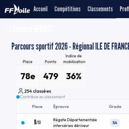
Accueil
Compétitions
Classements
Profi
Laurence HERAUT
Parcours sportif 2026 - Régional ILE DE FRANCE
Indice de
Place
Points
mobilisation
78e
479
36%
254
classé·es
Contribue au classement
Place
Épreuve
Grade
Régate Départementale
9
/
13
5A
interséries dériveur