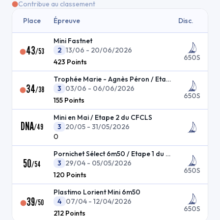
Contribue au classement
Place
Épreuve
Disc.
Mini Fastnet
43
2
13/06 - 20/06/2026
/
53
650S
423
Points
Trophée Marie - Agnès Péron / Etape 3 du CFCLS
34
3
03/06 - 06/06/2026
/
38
650S
155
Points
Mini en Mai / Etape 2 du CFCLS
DNA
/
49
3
20/05 - 31/05/2026
0
Pornichet Sélect 6m50 / Etape 1 du CFCLS
50
3
29/04 - 05/05/2026
/
54
650S
120
Points
Plastimo Lorient Mini 6m50
39
4
07/04 - 12/04/2026
/
50
650S
212
Points