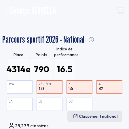
Gwladys KERVELLA
Parcours sportif 2026 - National
Indice de
Place
Points
performance
4314e
790
16.5
1/W
2/JE/LN
3
4
-
423
155
212
5A
5B
5C
-
-
-
Classement national
25,279
classé·es