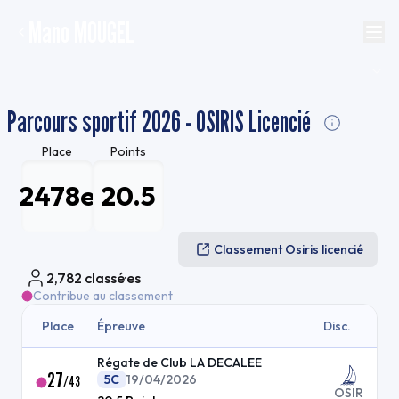
Mano MOUGEL
Parcours sportif 2026 - OSIRIS Licencié
Place
Points
2478e
20.5
Classement Osiris licencié
2,782
classé·es
Contribue au classement
Place
Épreuve
Disc.
Régate de Club LA DECALEE
27
5C
19/04/2026
/
43
OSIR