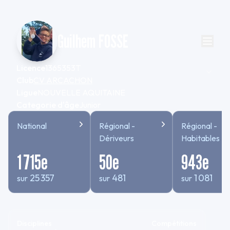
Guilhem FOSSE
Licence
1365353T
Club
CV ARCACHON
Ligue
NOUVELLE AQUITAINE
Categorie d'âge
Junior
National
Régional -
Régional -
Dériveurs
Habitables
1 715
e
50
e
943
e
25 357
481
1 081
sur
sur
sur
Disciplines
Compétitions