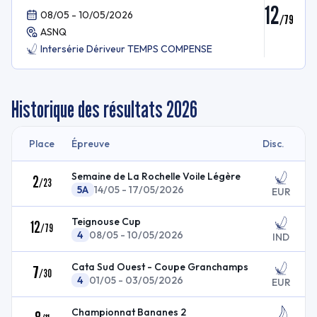
12
08/05 - 10/05/2026
/
79
ASNQ
Intersérie Dériveur TEMPS COMPENSE
Historique des résultats
2026
Place
Épreuve
Disc.
Semaine de La Rochelle Voile Légère
2
/
23
5A
14/05 - 17/05/2026
EUR
Teignouse Cup
12
/
79
4
08/05 - 10/05/2026
IND
Cata Sud Ouest - Coupe Granchamps
7
/
30
4
01/05 - 03/05/2026
EUR
Championnat Bananes 2