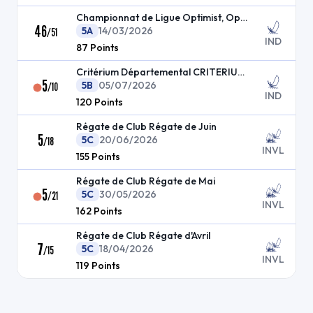
Championnat de Ligue Optimist, Open Skiff et Dériv
46
5A
14/03/2026
/
51
IND
87
Points
Critérium Départemental CRITERIUM BASSIN 2026
5
5B
05/07/2026
/
10
IND
120
Points
Régate de Club Régate de Juin
5
5C
20/06/2026
/
18
INVL
155
Points
Régate de Club Régate de Mai
5
5C
30/05/2026
/
21
INVL
162
Points
Régate de Club Régate d'Avril
7
5C
18/04/2026
/
15
INVL
119
Points