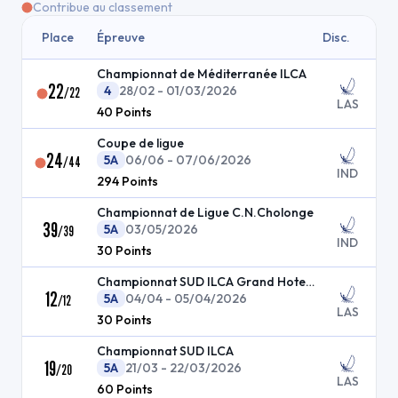
Contribue au classement
Place
Épreuve
Disc.
Championnat de Méditerranée ILCA
22
4
28/02 - 01/03/2026
/
22
LAS
40
Points
Coupe de ligue
24
5A
06/06 - 07/06/2026
/
44
IND
294
Points
Championnat de Ligue C.N.Cholonge
39
5A
03/05/2026
/
39
IND
30
Points
Championnat SUD ILCA Grand Hotel. chpt Med
12
5A
04/04 - 05/04/2026
/
12
LAS
30
Points
Championnat SUD ILCA
19
5A
21/03 - 22/03/2026
/
20
LAS
60
Points