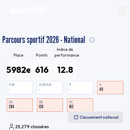
Johann POLFER
Parcours sportif 2026 - National
Indice de
Place
Points
performance
5982e
616
12.8
1/W
2/JE/LN
3
4
-
-
-
40
5A
5B
5C
294
120
162
Classement national
25,279
classé·es