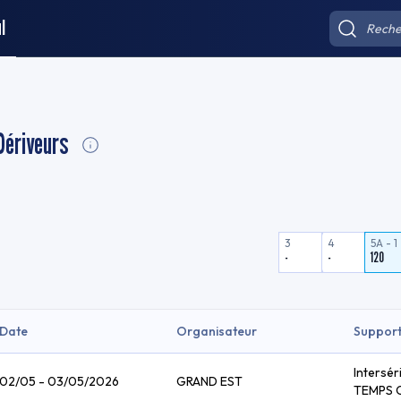
l
Dériveurs
3
4
5A - 1
-
-
120
Date
Organisateur
Suppor
Intersér
02/05 - 03/05/2026
GRAND EST
TEMPS 