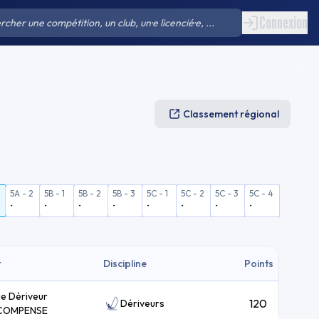
Connexion
Classement régional
5A - 2
5B - 1
5B - 2
5B - 3
5C - 1
5C - 2
5C - 3
5C - 4
-
-
-
-
-
-
-
-
t
Discipline
Points
ie Dériveur
120
Dériveurs
COMPENSE