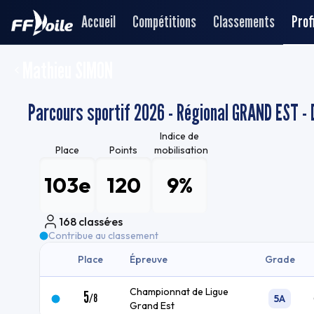
Accueil
Compétitions
Classements
Profi
Mathieu SIMON
Parcours sportif 2026 - Régional GRAND EST - 
Indice de
Place
Points
mobilisation
103e
120
9%
168
classé·es
Contribue au classement
Place
Épreuve
Grade
Championnat de Ligue
5
/
8
5A
Grand Est