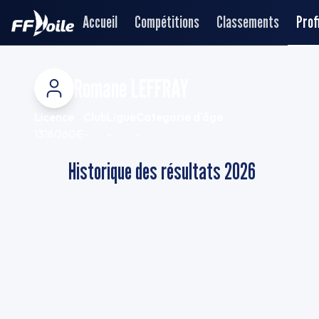
Accueil
Compétitions
Classements
Profi
Romane LEFFRAY
Licence
Club
Ligue
Categorie d'âge
1318060E
-
-
-
Historique des résultats
2026