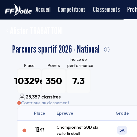
Accueil
Compétitions
Classements
Profi
Alister TRABATTONI
Parcours sportif 2026 - National
Indice de
Place
Points
performance
10329e
350
7.3
25,357
classé·es
Contribue au classement
Place
Épreuve
Grade
Championnat SUD ski
13
/
17
5A
voile fireball