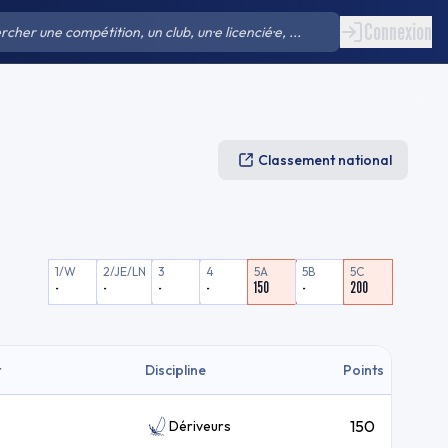
Connexion
Classement national
1/W
2/JE/LN
3
4
5A
5B
5C
-
-
-
-
150
-
200
t
Discipline
Points
150
Dériveurs