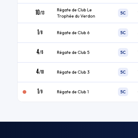
Régate de Club Le
10
/
13
5C
Trophée du Verdon
1
/
8
Régate de Club 6
5C
4
/
6
Régate de Club 5
5C
4
/
10
Régate de Club 3
5C
1
/
9
Régate de Club 1
5C