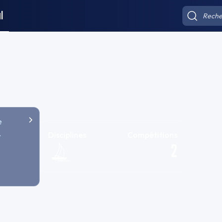
l
e
Disciplines
Compétitions
2
NSE