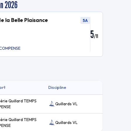
en 2026
 la Belle Plaisance
5A
5
/
11
PS COMPENSE
ort
Discipline
série Quillard TEMPS
Quillards VL
PENSE
série Quillard TEMPS
Quillards VL
PENSE