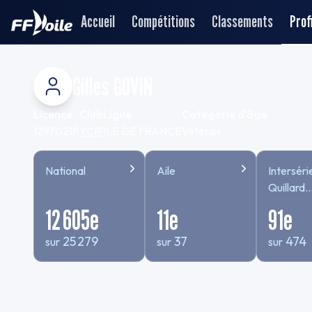
Accueil
Compétitions
Classements
Profi
Gilles GOVIN
Licence
Club
Ligue
Categorie d'âge
1297021P
YCIF
ILE DE FRANCE
Vétéran
National
Aile
Interséri
Quillard
TEMPS
12 605
e
11
e
91
e
COMPE
25 279
37
474
sur
sur
sur