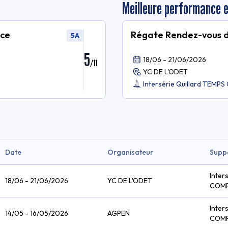
Meilleure performance 
nce
Régate Rendez-vous de
5A
5
18/06 - 21/06/2026
/
11
YC DE L'ODET
Intersérie Quillard TEM
Date
Organisateur
Supp
Inter
18/06 - 21/06/2026
YC DE L'ODET
COM
Inter
14/05 - 16/05/2026
AGPEN
COM