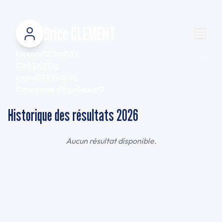
Brice CLEMENT
Licence
1276606Y
Club
SNBSM
Ligue
BRETAGNE
Categorie d'âge
Senior 2
Historique des résultats
2026
Aucun résultat disponible.