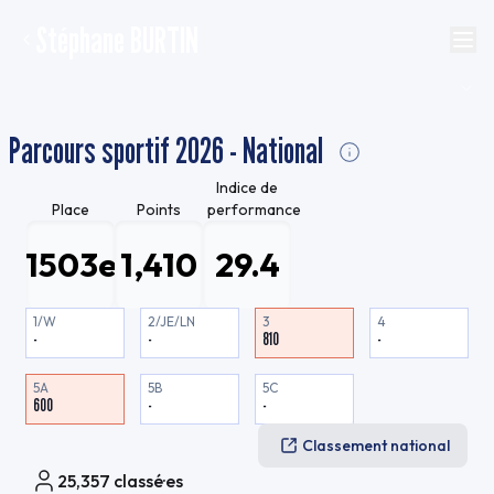
Stéphane BURTIN
Parcours sportif 2026 - National
Indice de
Place
Points
performance
1503e
1,410
29.4
1/W
2/JE/LN
3
4
-
-
810
-
5A
5B
5C
600
-
-
Classement national
25,357
classé·es