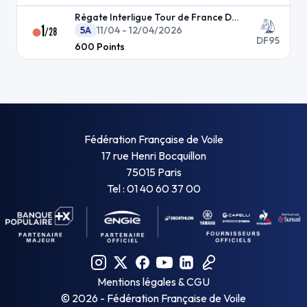
Régate Interligue Tour de France DF95 Sud Est
1
5A
11/04 - 12/04/2026
/
28
DF95
600
Points
Fédération Française de Voile
17 rue Henri Bocquillon
75015 Paris
Tel : 01 40 60 37 00
Mentions légales & CGU
©
2026
- Fédération Française de Voile