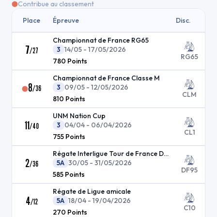
Contribue au classement
Place
Épreuve
Disc.
Championnat de France RG65
7
3
14/05 - 17/05/2026
/
27
RG65
780
Points
Championnat de France Classe M
8
3
09/05 - 12/05/2026
/
36
CLM
810
Points
UNM Nation Cup
11
3
04/04 - 06/04/2026
/
40
CL1
755
Points
Régate Interligue Tour de France DF95 Nord Est
2
5A
30/05 - 31/05/2026
/
36
DF95
585
Points
Régate de Ligue amicale
4
5A
18/04 - 19/04/2026
/
12
C10
270
Points