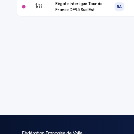
Régate Interligue Tour de
1
/
28
5A
France DF95 Sud Est
Fédération Française de Voile