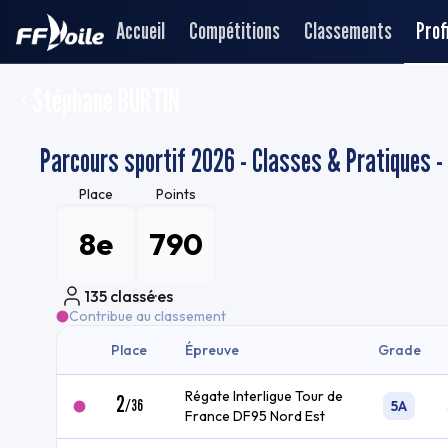
Accueil
Compétitions
Classements
Profi
Stéphane BURTIN
Parcours sportif 2026 - Classes & Pratiques - 
Place
Points
8e
790
135
classé·es
Contribue au classement
Place
Épreuve
Grade
Régate Interligue Tour de
2
/
36
5A
France DF95 Nord Est