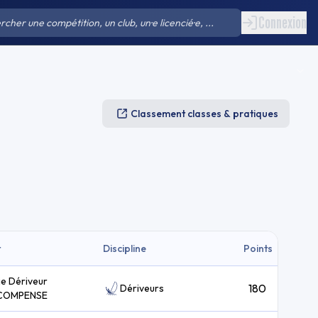
Connexion
Classement classes & pratiques
t
Discipline
Points
ie Dériveur
180
Dériveurs
COMPENSE