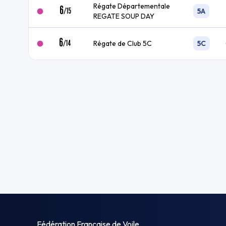
Régate Départementale
6
/
15
5A
REGATE SOUP DAY
6
/
14
Régate de Club 5C
5C
Fédération Française de Voile