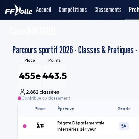
Accueil
Compétitions
Classements
Profi
Claire MORTREUIL
Parcours sportif 2026 - Classes & Pratiques 
Place
Points
455e
443.5
2,882
classé·es
Contribue au classement
Place
Épreuve
Grade
Régate Départementale
5
/
13
5A
interséries dériveur