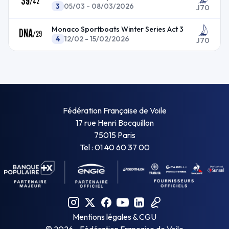
39
/
42
3
05/03 - 08/03/2026
J70
Monaco Sportboats Winter Series Act 3
DNA
/
29
4
12/02 - 15/02/2026
J70
Fédération Française de Voile
17 rue Henri Bocquillon
75015 Paris
Tel : 01 40 60 37 00
Mentions légales & CGU