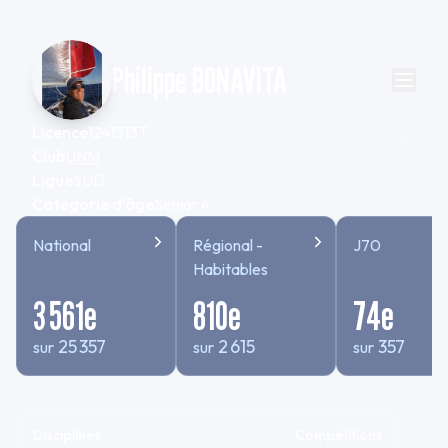
Philippe BONAVITA
Licence
1241513T
Club
UNM
Ligue
SUD
Categorie d'âge
Senior 4
National
Régional -
J70
Habitables
3 561
e
810
e
74
e
25 357
2 615
357
sur
sur
sur
Disciplines
Compétitions