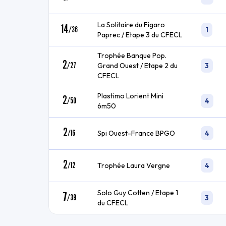
La Solitaire du Figaro
14
/
36
1
Paprec / Etape 3 du CFECL
Trophée Banque Pop.
2
/
27
Grand Ouest / Etape 2 du
3
CFECL
Plastimo Lorient Mini
2
/
50
4
6m50
2
/
16
Spi Ouest-France BPGO
4
2
/
12
Trophée Laura Vergne
4
Solo Guy Cotten / Etape 1
7
/
39
3
du CFECL