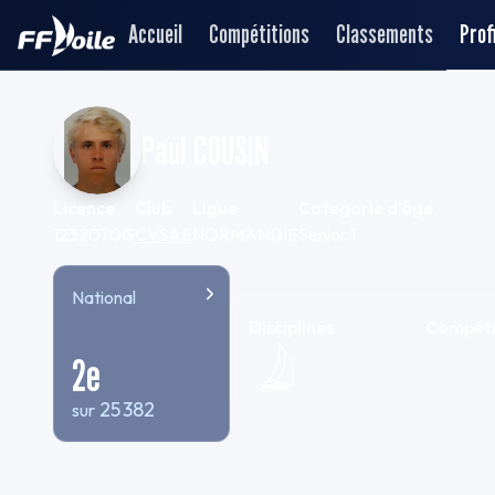
Accueil
Compétitions
Classements
Profi
Paul COUSIN
Licence
Club
Ligue
Categorie d'âge
1232070G
CVSAE
NORMANDIE
Senior 1
National
Disciplines
Compéti
2
e
25 382
sur