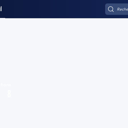
l
tions
8