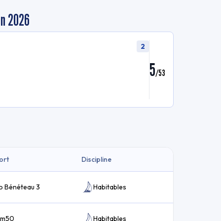
en 2026
2
5
/
53
ort
Discipline
o Bénéteau 3
Habitables
 6m50
Habitables